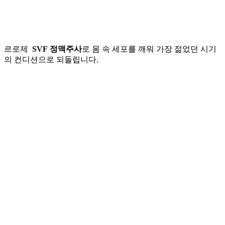
주사테라피
르로제
SVF 정맥주사
로 몸 속 세포를 깨워 가장 젊었던 시기
의 컨디션으로 되돌립니다.
Play
Play
Video
Video