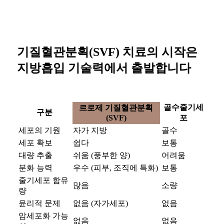
기질혈관분획(SVF) 치료의 시작은
지방흡입 기술력
에서 출발합니다
골수줄기세
르로제 기질혈관분획
구분
(SVF)
포
세포의 기원
자가 지방
골수
세포 확보
쉽다
보통
대량 추출
쉬움 (풍부한 양)
어려움
분화 능력
우수 (피부, 조직에 특화)
보통
줄기세포 함유
많음
소량
량
윤리적 문제
없음 (자가세포)
없음
암세포화 가능
없음
없음