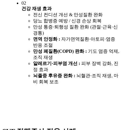
02
건강 재생 효과
전신 컨디션 개선 & 만성질환 완화
당뇨 합병증 예방 / 신경 손상 회복
만성 통증·퇴행성 질환 완화 (관절·근육·신
경통)
면역 안정화 :
자가면역질환·아토피·염증
반응 조절
만성 폐질환(COPD) 완화 :
기도 염증 억제,
조직 재생
알레르기·피부염 개선 :
피부 장벽 강화, 진
정 효과
뇌졸중 후유증 완화 :
뇌혈관·조직 재생, 마
비 회복 보조