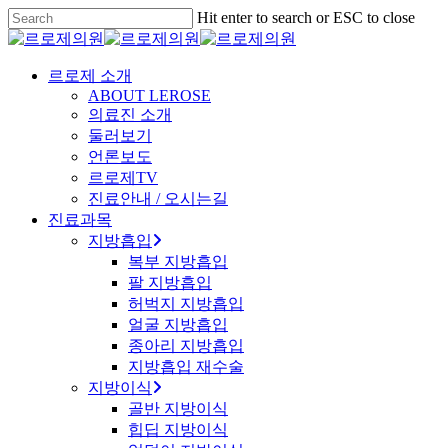
Skip
Hit enter to search or ESC to close
to
Close
main
Search
content
Menu
르로제 소개
ABOUT LEROSE
의료진 소개
둘러보기
언론보도
르로제TV
진료안내 / 오시는길
진료과목
지방흡입
복부 지방흡입
팔 지방흡입
허벅지 지방흡입
얼굴 지방흡입
종아리 지방흡입
지방흡입 재수술
지방이식
골반 지방이식
힙딥 지방이식