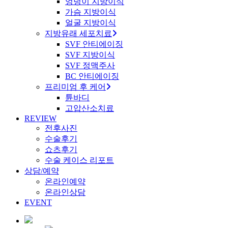
엉덩이 지방이식
가슴 지방이식
얼굴 지방이식
지방유래 세포치료
SVF 안티에이징
SVF 지방이식
SVF 정맥주사
BC 안티에이징
프리미엄 후 케어
튠바디
고압산소치료
REVIEW
전후사진
수술후기
쇼츠후기
수술 케이스 리포트
상담/예약
온라인예약
온라인상담
EVENT