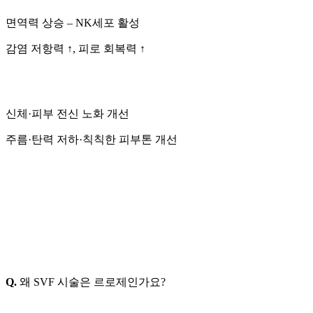
면역력 상승 – NK세포 활성
감염 저항력 ↑, 피로 회복력 ↑
신체·피부 전신 노화 개선
주름·탄력 저하·칙칙한 피부톤 개선
Q.
왜 SVF 시술은 르로제인가요?