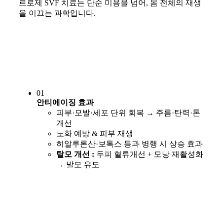
르로제 SVF 치료는 단순 미용을 넘어, 몸 전체의 재생
을 이끄는 과학입니다.
01
안티에이징 효과
피부·모발·세포 단위 회복 → 주름·탄력·톤
개선
노화 예방 & 피부 재생
히알루론산·보톡스 등과 병행 시 상승 효과
탈모 개선 :
두피 혈류개선 + 모낭 재활성화
→ 발모 유도