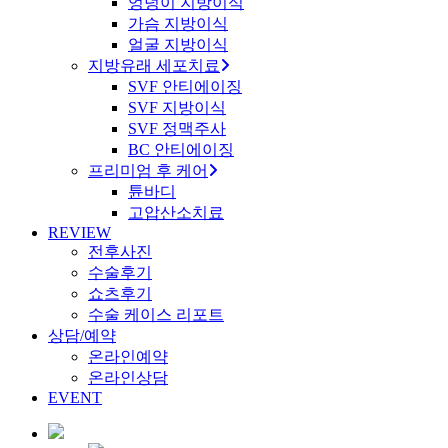
엉덩이 지방이식
가슴 지방이식
얼굴 지방이식
지방유래 세포치료
SVF 안티에이징
SVF 지방이식
SVF 정맥주사
BC 안티에이징
프리미엄 후 케어
튠바디
고압산소치료
REVIEW
전후사진
수술후기
쇼츠후기
수술 케이스 리포트
상담/예약
온라인예약
온라인상담
EVENT