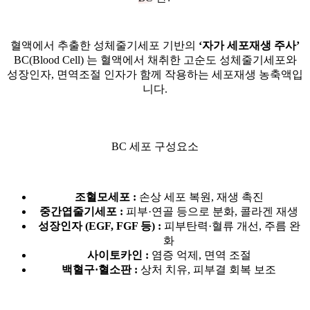
혈액에서 추출한 성체줄기세포 기반의
‘자가 세포재생 주사’
BC(Blood Cell) 는 혈액에서 채취한 고순도 성체줄기세포와
성장인자, 면역조절 인자가 함께 작용하는 세포재생 농축액입
니다.
BC 세포 구성요소
조혈모세포 :
손상 세포 복원, 재생 촉진
중간엽줄기세포 :
피부·연골 등으로 분화, 콜라겐 재생
성장인자 (EGF, FGF 등) :
피부탄력·혈류 개선, 주름 완
화
사이토카인 :
염증 억제, 면역 조절
백혈구·혈소판 :
상처 치유, 피부결 회복 보조