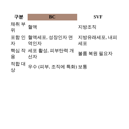
구분
BC
SVF
채취 부
혈액
지방조직
위
포함 인
혈액세포, 성장인자 면
지방유래세포, 내피
자
역인자
세포
핵심 작
세포 활성, 피부탄력 개
볼륨 복원 필요자
용
선자
적합 대
우수 (피부, 조직에 특화)
보통
상