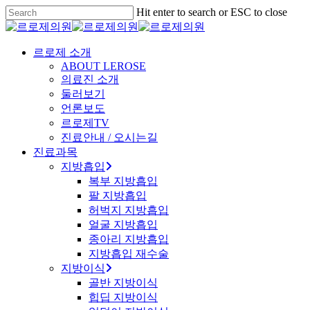
Skip
Hit enter to search or ESC to close
to
Close
main
Search
content
Menu
르로제 소개
ABOUT LEROSE
의료진 소개
둘러보기
언론보도
르로제TV
진료안내 / 오시는길
진료과목
지방흡입
복부 지방흡입
팔 지방흡입
허벅지 지방흡입
얼굴 지방흡입
종아리 지방흡입
지방흡입 재수술
지방이식
골반 지방이식
힙딥 지방이식