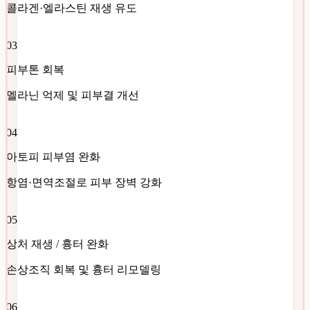
콜라겐·엘라스틴 재생 유도
03
피부톤 회복
멜라닌 억제 및 피부결 개선
04
아토피 피부염 완화
항염·면역조절로 피부 장벽 강화
05
상처 재생 / 흉터 완화
손상조직 회복 및 흉터 리모델링
06