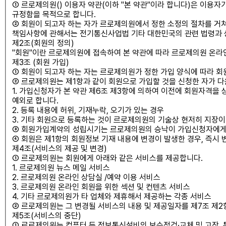
① 르로제의원() 이용자 약관(이하 "본 약관"이라 합니다)은 이용
규정함을 목적으로 합니다.
② 회원이 되고자 하는 자가 르로제의원에서 정한 소정의 절차를 거쳐
책임사항에 관해서는 전기통신사업법 기타 대한민국의 관련 법령과 
제2조(회원의 정의)
"회원"이란 르로제의원에 접속하여 본 약관에 따라 르로제의원 온라
제3조 (회원 가입)
① 회원이 되고자 하는 자는 르로제의원가 정한 가입 양식에 따라 회
② 르로제의원는 제1항과 같이 회원으로 가입할 것을 신청한 자가 다
1. 가입신청자가 본 약관 제6조 제3항에 의하여 이전에 회원자격을 
예외로 합니다.
2. 등록 내용에 허위, 기재누락, 오기가 있는 경우
3. 기타 회원으로 등록하는 것이 르로제의원의 기술상 현저히 지장이
③ 회원가입계약의 성립시기는 르로제의원의 승낙이 가입신청자에게
④ 회원은 제1항의 회원정보 기재 내용에 변경이 발생한 경우, 즉시
제4조(서비스의 제공 및 변경)
① 르로제의원는 회원에게 아래와 같은 서비스를 제공합니다.
1. 르로제의원 뉴스 메일 서비스
2. 르로제의원 온라인 상담실 /예약 이용 서비스
3. 르로제의원 온라인 회원을 위한 섹션 및 컨텐츠 서비스
4. 기타 르로제의원가 타 업체와 제휴해서 제공하는 각종 서비스
② 르로제의원는 그 변경될 서비스의 내용 및 제공일자를 제7조 제2
제5조(서비스의 중단)
① 르로제의원는 컴퓨터 등 정보통신설비의 보수점검·교체 및 고장,