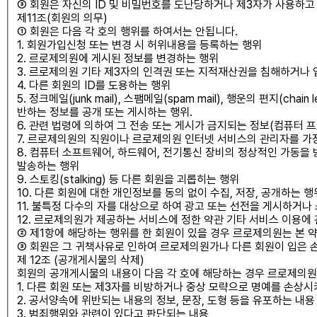
③ 회원은 자신의 ID 및 비밀번호를 도난당하거나 제3자가 사용하
제11조(회원의 의무)
① 회원은 다음 각 호의 행위를 하여서는 안됩니다.
1. 회원가입신청 또는 변경 시 허위내용을 등록하는 행위
2. 르로제의원에 게시된 정보를 변경하는 행위
3. 르로제의원 기타 제3자의 인격권 또는 지적재산권을 침해하거나
4. 다른 회원의 ID를 도용하는 행위
5. 정크메일(junk mail), 스팸메일(spam mail), 행운의 편지
반하는 정보를 공개 또는 게시하는 행위.
6. 관련 법령에 의하여 그 전송 또는 게시가 금지되는 정보(컴퓨터 
7. 르로제의원의 직원이나 르로제의원 인터넷 서비스의 관리자를 가
8. 컴퓨터 소프트웨어, 하드웨어, 전기통신 장비의 정상적인 가동을
발송하는 행위
9. 스토킹(stalking) 등 다른 회원을 괴롭히는 행위
10. 다른 회원에 대한 개인정보를 동의 없이 수집, 저장, 공개하는 행
11. 불특정 다수의 자를 대상으로 하여 광고 또는 선전을 게시하
12. 르로제의원가 제공하는 서비스에 정한 약관 기타 서비스 이용에
② 제1항에 해당하는 행위를 한 회원이 있을 경우 르로제의원는 본 약
③ 회원은 그 귀책사유로 인하여 르로제의원가나 다른 회원이 입은 
제 12조 (공개게시물의 삭제)
회원의 공개게시물의 내용이 다음 각 호에 해당하는 경우 르로제의원는
1. 다른 회원 또는 제3자를 비방하거나 중상 모략으로 명예를 손상시
2. 공서양속에 위반되는 내용의 정보, 문장, 도형 등을 유포하는 내용
3. 범죄행위와 관련이 있다고 판단되는 내용