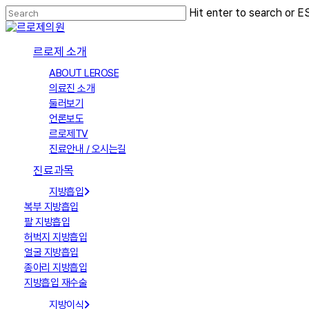
Skip
Hit enter to search or E
to
Close
main
Search
content
Menu
르로제 소개
ABOUT LEROSE
의료진 소개
둘러보기
언론보도
르로제TV
진료안내 / 오시는길
진료과목
지방흡입
복부 지방흡입
팔 지방흡입
허벅지 지방흡입
얼굴 지방흡입
종아리 지방흡입
지방흡입 재수술
지방이식