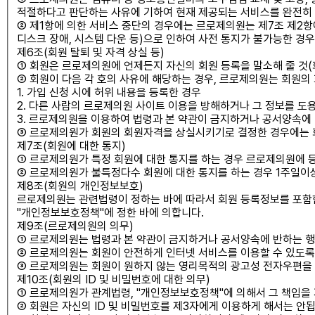
적절하다고 판단하는 사유에 기하여 현재 제공되는 서비스를 완전히 
② 제1항에 의한 서비스 중단의 경우에는 르로제의원는 제7조 제2항
디스크 장애, 시스템 다운 등)으로 인하여 사전 통지가 불가능한 경
제6조(회원 탈퇴 및 자격 상실 등)
① 회원은 르로제의원에 언제든지 자신의 회원 등록을 말소해 줄 것(회
② 회원이 다음 각 호의 사유에 해당하는 경우, 르로제의원는 회원의
1. 가입 신청 시에 허위 내용을 등록한 경우
2. 다른 사람의 르로제의원 사이트 이용을 방해하거나 그 정보를 
3. 르로제의원을 이용하여 법령과 본 약관이 금지하거나 공서양속에
③ 르로제의원가 회원의 회원자격을 상실시키기로 결정한 경우에는 회
제7조(회원에 대한 통지)
① 르로제의원가 특정 회원에 대한 통지를 하는 경우 르로제의원에 등
② 르로제의원가 불특정다수 회원에 대한 통지를 하는 경우 1주일이
제8조(회원의 개인정보보호)
르로제의원는 관련법령이 정하는 바에 따라서 회원 등록정보를 포함
"개인정보보호정책"에 정한 바에 의합니다.
제9조(르로제의원의 의무)
① 르로제의원는 법령과 본 약관이 금지하거나 공서양속에 반하는 행
② 르로제의원는 회원이 안전하게 인터넷 서비스를 이용할 수 있도록
③ 르로제의원는 회원이 원하지 않는 영리목적의 광고성 전자우편을
제10조(회원의 ID 및 비밀번호에 대한 의무)
① 르로제의원가 관계법령, "개인정보보호정책"에 의해서 그 책임을 
② 회원은 자신의 ID 및 비밀번호를 제3자에게 이용하게 해서는 안됩