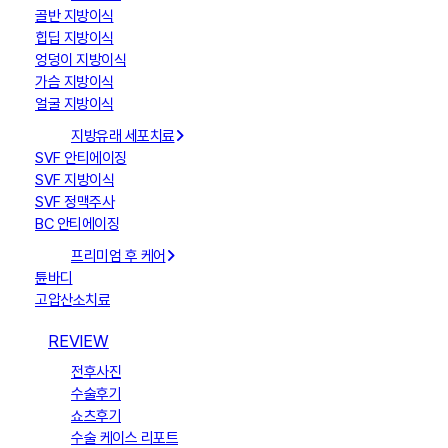
골반 지방이식
힙딥 지방이식
엉덩이 지방이식
가슴 지방이식
얼굴 지방이식
지방유래 세포치료
SVF 안티에이징
SVF 지방이식
SVF 정맥주사
BC 안티에이징
프리미엄 후 케어
튠바디
고압산소치료
REVIEW
전후사진
수술후기
쇼츠후기
수술 케이스 리포트