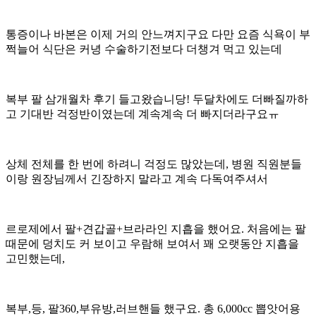
통증이나 바본은 이제 거의 안느껴지구요 다만 요즘 식욕이 부
쩍늘어 식단은 커녕 수술하기전보다 더챙겨 먹고 있는데
복부 팔 삼개월차 후기 들고왔습니당! 두달차에도 더빠질까하
고 기대반 걱정반이였는데 계속계속 더 빠지더라구요ㅠ
상체 전체를 한 번에 하려니 걱정도 많았는데, 병원 직원분들
이랑 원장님께서 긴장하지 말라고 계속 다독여주셔서
르로제에서 팔+견갑골+브라라인 지흡을 했어요. 처음에는 팔
때문에 덩치도 커 보이고 우람해 보여서 꽤 오랫동안 지흡을
고민했는데,
복부,등, 팔360,부유방,러브핸들 했구요. 총 6,000cc 뽑앗어용