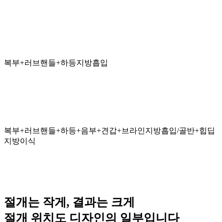
복부+러브핸들+하등지방흡입
복부+러브핸들+하등+음부+견갑+브라인지방흡입/골반+힙딥
지방이식
절개는 작게, 결과는 크게
절개 위치도 디자인의 일부
입니다