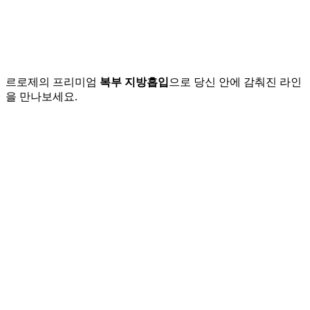
새로운 곡선을
빛나는 내일을
그리세요
르로제의 프리미엄
복부 지방흡입
으로 당신 안에 감춰진 라인
을 만나보세요.
Play
Play
Video
Video