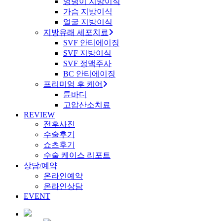
엉덩이 지방이식
가슴 지방이식
얼굴 지방이식
지방유래 세포치료
SVF 안티에이징
SVF 지방이식
SVF 정맥주사
BC 안티에이징
프리미엄 후 케어
튠바디
고압산소치료
REVIEW
전후사진
수술후기
쇼츠후기
수술 케이스 리포트
상담/예약
온라인예약
온라인상담
EVENT