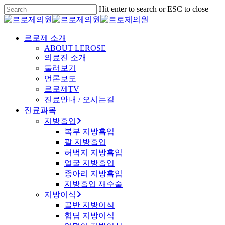
Skip
Hit enter to search or ESC to close
to
Close
main
Search
content
Menu
르로제 소개
ABOUT LEROSE
의료진 소개
둘러보기
언론보도
르로제TV
진료안내 / 오시는길
진료과목
지방흡입
복부 지방흡입
팔 지방흡입
허벅지 지방흡입
얼굴 지방흡입
종아리 지방흡입
지방흡입 재수술
지방이식
골반 지방이식
힙딥 지방이식