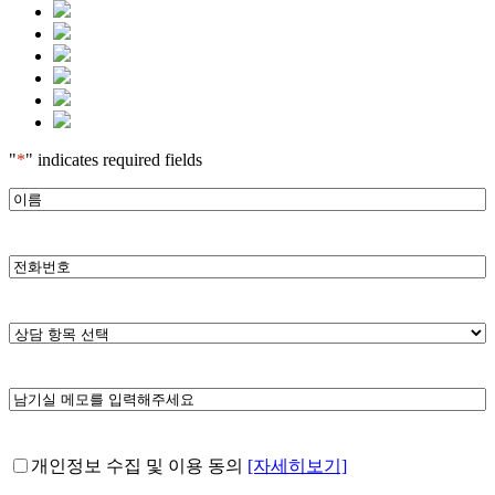
"
*
" indicates required fields
이
름
*
전
화
번
상
호
담
*
항
남
목
길
*
메
개
개인정보 수집 및 이용 동의
[자세히보기]
모
인