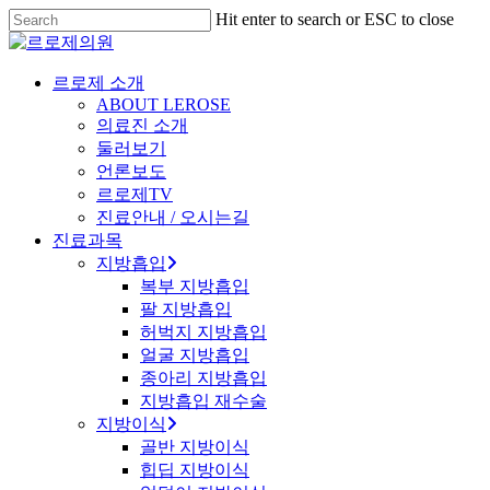
Skip
Hit enter to search or ESC to close
to
Close
main
Search
content
Menu
르로제 소개
ABOUT LEROSE
의료진 소개
둘러보기
언론보도
르로제TV
진료안내 / 오시는길
진료과목
지방흡입
복부 지방흡입
팔 지방흡입
허벅지 지방흡입
얼굴 지방흡입
종아리 지방흡입
지방흡입 재수술
지방이식
골반 지방이식
힙딥 지방이식