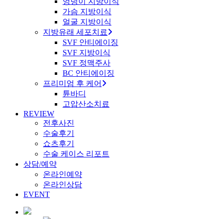
엉덩이 지방이식
가슴 지방이식
얼굴 지방이식
지방유래 세포치료
SVF 안티에이징
SVF 지방이식
SVF 정맥주사
BC 안티에이징
프리미엄 후 케어
튠바디
고압산소치료
REVIEW
전후사진
수술후기
쇼츠후기
수술 케이스 리포트
상담/예약
온라인예약
온라인상담
EVENT